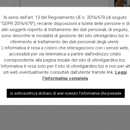
Ai sensi dell’art. 13 del Regolamento UE n. 2016/679 (di seguito
“GDPR 2016/679”), recante disposizioni a tutela delle persone e di
altri soggetti rispetto al trattamento dei dati personali, di seguito,
sono descritte le modalità di gestione del sito oltreilgirdino.biz in
Descrizi
Abete it
riferimento al trattamento dei dati personali degli utenti.
da vivaio
L’informativa è resa a coloro che interagiscono con i servizi web,
accessibili per via telematica a partire dall’indirizzo citato
Dimensio
corrispondente alla pagina iniziale del sito di oltreilgiardino.biz.
h100, h1
’informativa è resa solo per il sito di oltreilgiardino.biz e non per alt
richiest
siti web eventualmente consultati dall’utente tramite link.
Leggi
l'informativa completa
Qt.
Io sottoscritto/a dichiaro di aver ricevuto l’informativa che precede