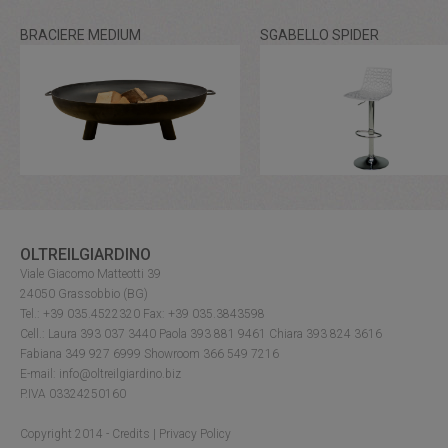
BRACIERE MEDIUM
SGABELLO SPIDER
OLTREILGIARDINO
Viale Giacomo Matteotti 39
24050 Grassobbio (BG)
Tel.: +39 035.4522320 Fax: +39 035.3843598
Cell.: Laura 393 037 3440 Paola 393 881 9461 Chiara 393 824 3616
Fabiana 349 927 6999 Showroom 366 549 7216
E-mail: info@oltreilgiardino.biz
P.IVA 03324250160
Copyright 2014 -
Credits
|
Privacy Policy