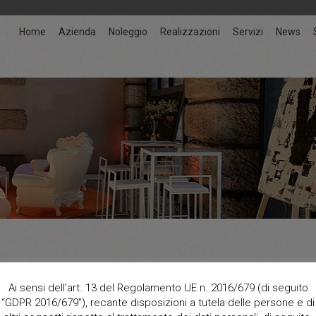
Home
Azienda
Noleggio
Realizzazioni
Servizi
News
Ai sensi dell’art. 13 del Regolamento UE n. 2016/679 (di seguito
ENNY
Ambient
“GDPR 2016/679”), recante disposizioni a tutela delle persone e di