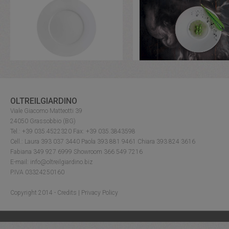
OLTREILGIARDINO
Viale Giacomo Matteotti 39
24050 Grassobbio (BG)
Tel.: +39 035.4522320 Fax: +39 035.3843598
Cell.: Laura 393 037 3440 Paola 393 881 9461 Chiara 393 824 3616
Fabiana 349 927 6999 Showroom 366 549 7216
E-mail: info@oltreilgiardino.biz
P.IVA 03324250160
Copyright 2014 -
Credits
|
Privacy Policy