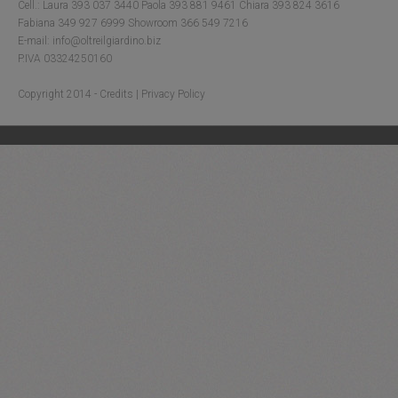
Cell.: Laura 393 037 3440 Paola 393 881 9461 Chiara 393 824 3616
Fabiana 349 927 6999 Showroom 366 549 7216
E-mail: info@oltreilgiardino.biz
P.IVA 03324250160
Copyright 2014 -
Credits
|
Privacy Policy