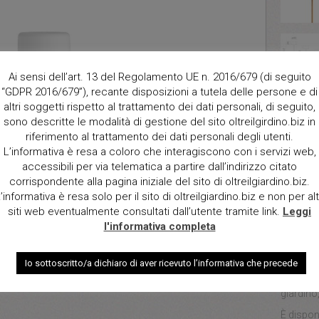
Ai sensi dell’art. 13 del Regolamento UE n. 2016/679 (di seguito
Descrizi
“GDPR 2016/679”), recante disposizioni a tutela delle persone e di
Chloe è 
altri soggetti rispetto al trattamento dei dati personali, di seguito,
gambe in
sono descritte le modalità di gestione del sito oltreilgirdino.biz in
l’esterno
riferimento al trattamento dei dati personali degli utenti.
combinaz
L’informativa è resa a coloro che interagiscono con i servizi web,
questo p
accessibili per via telematica a partire dall’indirizzo citato
casa.
corrispondente alla pagina iniziale del sito di oltreilgiardino.biz.
La lampa
’informativa è resa solo per il sito di oltreilgiardino.biz e non per alt
lampada 
siti web eventualmente consultati dall’utente tramite link.
Leggi
utilizzat
l'informativa completa
come erba
della lam
Io sottoscritto/a dichiaro di aver ricevuto l’informativa che precede
passare 
molto ver
giardino
È disponi