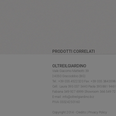
PRODOTTI CORRELATI
OLTREILGIARDINO
Viale Giacomo Matteotti 39
24050 Grassobbio (BG)
Tel.: +39 035.4522320 Fax: +39 035.3843598
Cell.: Laura 393 037 3440 Paola 393 881 946
Fabiana 349 927 6999 Showroom 366 549 7
E-mail: info@oltreilgiardino.biz
P.IVA 03324250160
Copyright 2014 -
Credits
|
Privacy Policy