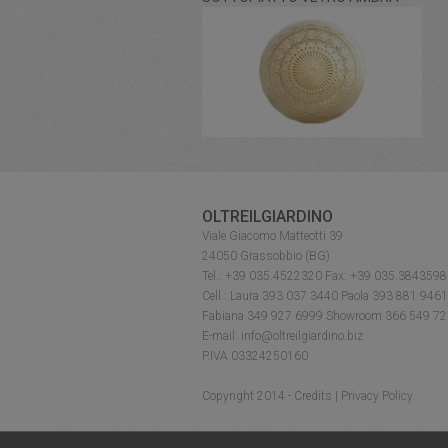
OLTREILGIARDINO
Viale Giacomo Matteotti 39
24050 Grassobbio (BG)
Tel.: +39 035.4522320 Fax: +39 035.3843598
Cell.: Laura 393 037 3440 Paola 393 881 946
Fabiana 349 927 6999 Showroom 366 549 7
E-mail: info@oltreilgiardino.biz
P.IVA 03324250160
Copyright 2014 -
Credits
|
Privacy Policy