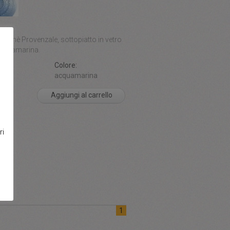
one:
cramè Provenzale, sottopiatto in vetro
acquamarina.
ni:
Colore:
 cm
acquamarina
Aggiungi al carrello
ri
1