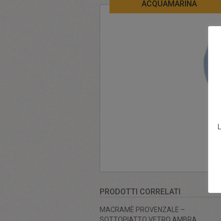
ACQUAMARINA
L
PRODOTTI CORRELATI
MACRAMÈ PROVENZALE –
SOTTOPIATTO VETRO AMBRA