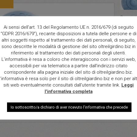
Descrizi
linea Ma
Ai sensi dell’art. 13 del Regolamento UE n. 2016/679 (di seguito
colore 
“GDPR 2016/679”), recante disposizioni a tutela delle persone e di
Dimensio
altri soggetti rispetto al trattamento dei dati personali, di seguito,
diam 28
sono descritte le modalità di gestione del sito oltreilgirdino.biz in
riferimento al trattamento dei dati personali degli utenti.
Qt.
L’informativa è resa a coloro che interagiscono con i servizi web,
accessibili per via telematica a partire dall’indirizzo citato
corrispondente alla pagina iniziale del sito di oltreilgiardino.biz.
’informativa è resa solo per il sito di oltreilgiardino.biz e non per alt
siti web eventualmente consultati dall’utente tramite link.
Leggi
l'informativa completa
Io sottoscritto/a dichiaro di aver ricevuto l’informativa che precede