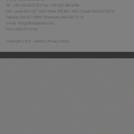
Tel.: +39 035.4522320 Fax: +39 035.3843598
Cell.: Laura 393 037 3440 Paola 393 881 9461 Chiara 393 824 3616
Fabiana 349 927 6999 Showroom 366 549 7216
E-mail: info@oltreilgiardino.biz
P.IVA 03324250160
Copyright 2014 -
Credits
|
Privacy Policy