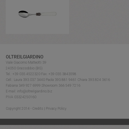
OLTREILGIARDINO
Viale Giacomo Matteotti 39
24050 Grassobbio (BG)
Tel.: +39 035.4522320 Fax: +39 035.3843598
Cell.: Laura 393 037 3440 Paola 393 881 9461 Chiara 393 824 3616
Fabiana 349 927 6999 Showroom 366 549 7216
E-mail: info@oltreilgiardino.biz
P.IVA 03324250160
Copyright 2014 -
Credits
|
Privacy Policy