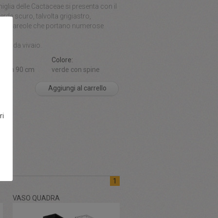
iglia delle Cactaceae si presenta con il
erde scuro, talvolta grigiastro,
o da areole che portano numerose
gie.
nero da vivaio.
ni:
Colore:
e da h 90 cm
verde con spine
Aggiungi al carrello
ri
1
VASO QUADRA