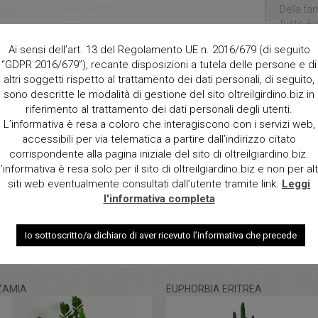
Della fam
fusto è v
ricopert
Ai sensi dell’art. 13 del Regolamento UE n. 2016/679 (di seguito
spine gri
“GDPR 2016/679”), recante disposizioni a tutela delle persone e di
In vaso 
altri soggetti rispetto al trattamento dei dati personali, di seguito,
Dimensio
sono descritte le modalità di gestione del sito oltreilgirdino.biz in
a partir
riferimento al trattamento dei dati personali degli utenti.
L’informativa è resa a coloro che interagiscono con i servizi web,
Qt.
accessibili per via telematica a partire dall’indirizzo citato
corrispondente alla pagina iniziale del sito di oltreilgiardino.biz.
’informativa è resa solo per il sito di oltreilgiardino.biz e non per alt
siti web eventualmente consultati dall’utente tramite link.
Leggi
l'informativa completa
Io sottoscritto/a dichiaro di aver ricevuto l’informativa che precede
ZAMIA
EUPHORBIA ERITREA