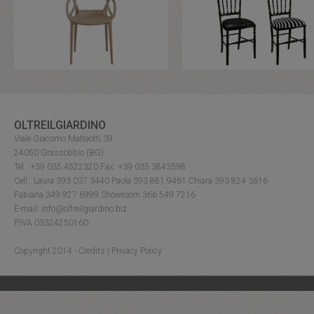
OLTREILGIARDINO
Viale Giacomo Matteotti 39
24050 Grassobbio (BG)
Tel.: +39 035.4522320 Fax: +39 035.3843598
Cell.: Laura 393 037 3440 Paola 393 881 9461 Chiara 393 824 3616
Fabiana 349 927 6999 Showroom 366 549 7216
E-mail: info@oltreilgiardino.biz
P.IVA 03324250160
Copyright 2014 -
Credits
|
Privacy Policy