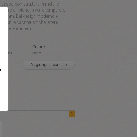
 basso con struttura in metallo
to nero e ripiano in vetro temperato
e 5 mm. Dal design moderno e
 con le caratterisrtiche lettere
pate. Per interni.
ni:
Colore:
h40 cm
nero
Aggiungi al carrello
ri
1