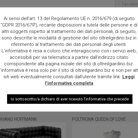
Tavolino
vernicia
spessor
Ai sensi dell’art. 13 del Regolamento UE n. 2016/679 (di seguito
simpatico
“GDPR 2016/679”), recante disposizioni a tutela delle persone e di
retrostam
altri soggetti rispetto al trattamento dei dati personali, di seguito,
sono descritte le modalità di gestione del sito oltreilgirdino.biz in
riferimento al trattamento dei dati personali degli utenti.
Dimensio
L’informativa è resa a coloro che interagiscono con i servizi web,
50x50x
accessibili per via telematica a partire dall’indirizzo citato
corrispondente alla pagina iniziale del sito di oltreilgiardino.biz.
Qt.
’informativa è resa solo per il sito di oltreilgiardino.biz e non per alt
siti web eventualmente consultati dall’utente tramite link.
Leggi
l'informativa completa
Io sottoscritto/a dichiaro di aver ricevuto l’informativa che precede
DIVANO HOFFMANN
POLTRONA QUEEN OF LOVE