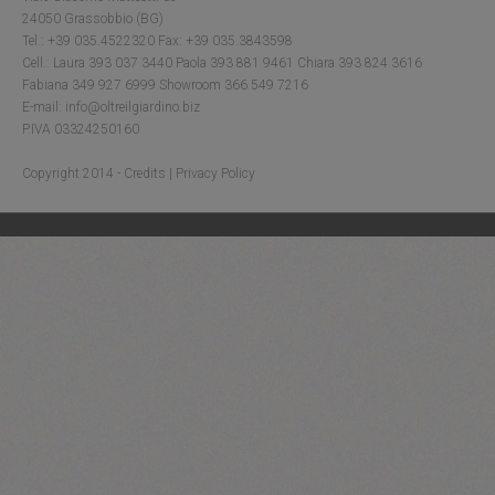
24050 Grassobbio (BG)
Tel.: +39 035.4522320 Fax: +39 035.3843598
Cell.: Laura 393 037 3440 Paola 393 881 9461 Chiara 393 824 3616
Fabiana 349 927 6999 Showroom 366 549 7216
E-mail: info@oltreilgiardino.biz
P.IVA 03324250160
Copyright 2014 -
Credits
|
Privacy Policy