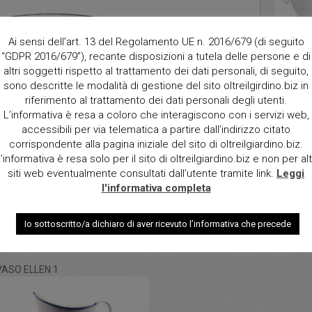
Descrizi
Ai sensi dell’art. 13 del Regolamento UE n. 2016/679 (di seguito
Secchiel
“GDPR 2016/679”), recante disposizioni a tutela delle persone e di
blu.
altri soggetti rispetto al trattamento dei dati personali, di seguito,
sono descritte le modalità di gestione del sito oltreilgirdino.biz in
Dimensio
riferimento al trattamento dei dati personali degli utenti.
diam 24
L’informativa è resa a coloro che interagiscono con i servizi web,
accessibili per via telematica a partire dall’indirizzo citato
Qt.
corrispondente alla pagina iniziale del sito di oltreilgiardino.biz.
’informativa è resa solo per il sito di oltreilgiardino.biz e non per alt
siti web eventualmente consultati dall’utente tramite link.
Leggi
l'informativa completa
Io sottoscritto/a dichiaro di aver ricevuto l’informativa che precede
VASO ELLEN 1