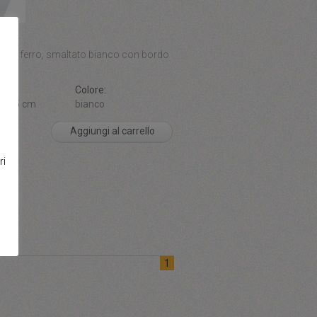
one:
lo in ferro, smaltato bianco con bordo
ni:
Colore:
xh25 cm
bianco
Aggiungi al carrello
ri
1