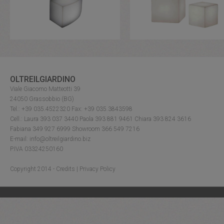
OLTREILGIARDINO
Viale Giacomo Matteotti 39
24050 Grassobbio (BG)
Tel.: +39 035.4522320 Fax: +39 035.3843598
Cell.: Laura 393 037 3440 Paola 393 881 9461 Chiara 393 824 3616
Fabiana 349 927 6999 Showroom 366 549 7216
E-mail: info@oltreilgiardino.biz
P.IVA 03324250160
Copyright 2014 -
Credits
|
Privacy Policy