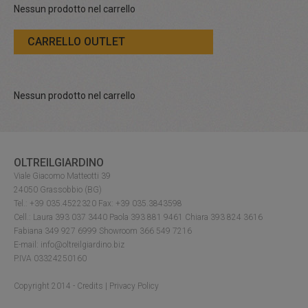
Nessun prodotto nel carrello
CARRELLO OUTLET
Nessun prodotto nel carrello
OLTREILGIARDINO
Viale Giacomo Matteotti 39
24050 Grassobbio (BG)
Tel.: +39 035.4522320 Fax: +39 035.3843598
Cell.: Laura 393 037 3440 Paola 393 881 9461 Chiara 393 824 3616
Fabiana 349 927 6999 Showroom 366 549 7216
E-mail: info@oltreilgiardino.biz
P.IVA 03324250160
Copyright 2014 -
Credits
|
Privacy Policy