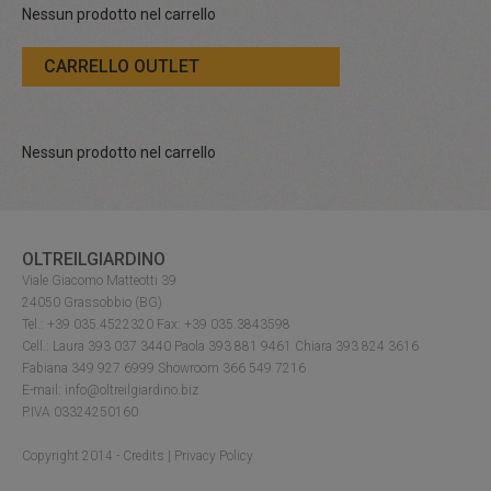
Nessun prodotto nel carrello
CARRELLO OUTLET
Nessun prodotto nel carrello
OLTREILGIARDINO
Viale Giacomo Matteotti 39
24050 Grassobbio (BG)
Tel.: +39 035.4522320 Fax: +39 035.3843598
Cell.: Laura 393 037 3440 Paola 393 881 9461 Chiara 393 824 3616
Fabiana 349 927 6999 Showroom 366 549 7216
E-mail: info@oltreilgiardino.biz
P.IVA 03324250160
Copyright 2014 -
Credits
|
Privacy Policy