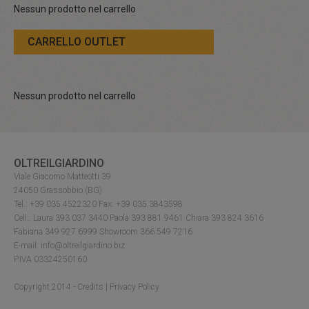
Nessun prodotto nel carrello
CARRELLO OUTLET
Nessun prodotto nel carrello
OLTREILGIARDINO
Viale Giacomo Matteotti 39
24050 Grassobbio (BG)
Tel.: +39 035.4522320 Fax: +39 035.3843598
Cell.: Laura 393 037 3440 Paola 393 881 9461 Chiara 393 824 3616
Fabiana 349 927 6999 Showroom 366 549 7216
E-mail: info@oltreilgiardino.biz
P.IVA 03324250160
Copyright 2014 -
Credits
|
Privacy Policy