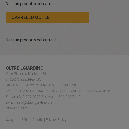
Nessun prodotto nel carrello
CARRELLO OUTLET
Nessun prodotto nel carrello
OLTREILGIARDINO
Viale Giacomo Matteotti 39
24050 Grassobbio (BG)
Tel.: +39 035.4522320 Fax: +39 035.3843598
Cell.: Laura 393 037 3440 Paola 393 881 9461 Chiara 393 824 3616
Fabiana 349 927 6999 Showroom 366 549 7216
E-mail: info@oltreilgiardino.biz
P.IVA 03324250160
Copyright 2014 -
Credits
|
Privacy Policy