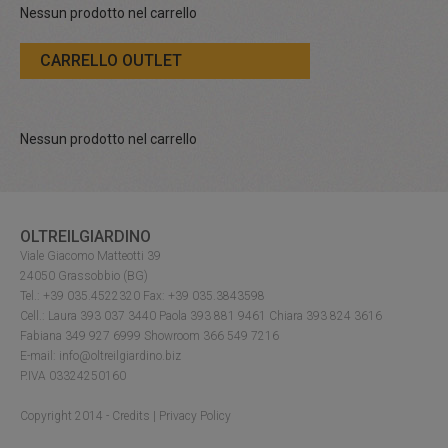
Nessun prodotto nel carrello
CARRELLO OUTLET
Nessun prodotto nel carrello
OLTREILGIARDINO
Viale Giacomo Matteotti 39
24050 Grassobbio (BG)
Tel.: +39 035.4522320 Fax: +39 035.3843598
Cell.: Laura 393 037 3440 Paola 393 881 9461 Chiara 393 824 3616
Fabiana 349 927 6999 Showroom 366 549 7216
E-mail: info@oltreilgiardino.biz
P.IVA 03324250160
Copyright 2014 -
Credits
|
Privacy Policy