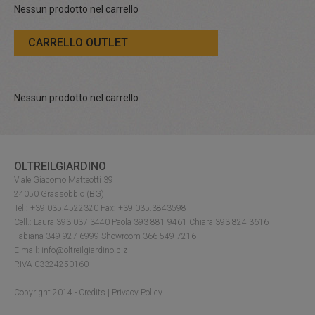
Nessun prodotto nel carrello
CARRELLO OUTLET
Nessun prodotto nel carrello
OLTREILGIARDINO
Viale Giacomo Matteotti 39
24050 Grassobbio (BG)
Tel.: +39 035.4522320 Fax: +39 035.3843598
Cell.: Laura 393 037 3440 Paola 393 881 9461 Chiara 393 824 3616
Fabiana 349 927 6999 Showroom 366 549 7216
E-mail: info@oltreilgiardino.biz
P.IVA 03324250160
Copyright 2014 -
Credits
|
Privacy Policy