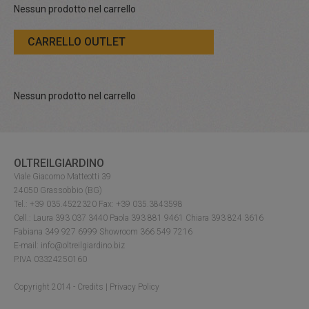
Nessun prodotto nel carrello
CARRELLO OUTLET
Nessun prodotto nel carrello
OLTREILGIARDINO
Viale Giacomo Matteotti 39
24050 Grassobbio (BG)
Tel.: +39 035.4522320 Fax: +39 035.3843598
Cell.: Laura 393 037 3440 Paola 393 881 9461 Chiara 393 824 3616
Fabiana 349 927 6999 Showroom 366 549 7216
E-mail: info@oltreilgiardino.biz
P.IVA 03324250160
Copyright 2014 -
Credits
|
Privacy Policy