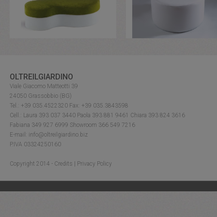
OLTREILGIARDINO
Viale Giacomo Matteotti 39
24050 Grassobbio (BG)
Tel.: +39 035.4522320 Fax: +39 035.3843598
Cell.: Laura 393 037 3440 Paola 393 881 9461 Chiara 393 824 3616
Fabiana 349 927 6999 Showroom 366 549 7216
E-mail: info@oltreilgiardino.biz
P.IVA 03324250160
Copyright 2014 -
Credits
|
Privacy Policy