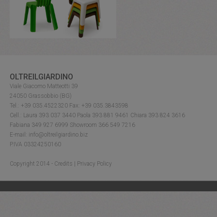
OLTREILGIARDINO
Viale Giacomo Matteotti 39
24050 Grassobbio (BG)
Tel.: +39 035.4522320 Fax: +39 035.3843598
Cell.: Laura 393 037 3440 Paola 393 881 9461 Chiara 393 824 3616
Fabiana 349 927 6999 Showroom 366 549 7216
E-mail: info@oltreilgiardino.biz
P.IVA 03324250160
Copyright 2014 -
Credits
|
Privacy Policy