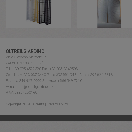
OLTREILGIARDINO
Viale Giacomo Matteotti 39
24050 Grassobbio (BG)
Tel.: +39 035.4522320 Fax: +39 035.3843598
Cell.: Laura 393 037 3440 Paola 393 881 9461 Chiara 393 824 3616
Fabiana 349 927 6999 Showroom 366 549 7216
E-mail: info@oltreilgiardino.biz
P.IVA 03324250160
Copyright 2014 -
Credits
|
Privacy Policy