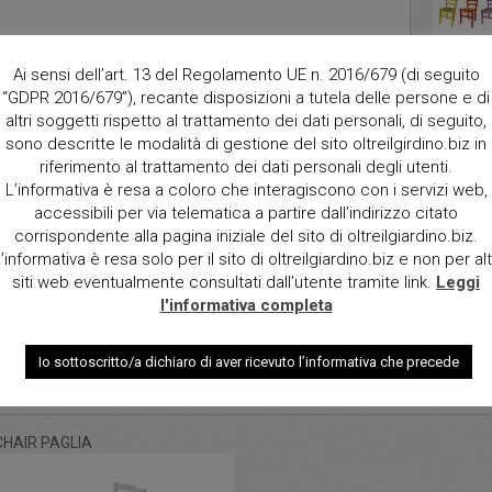
Ai sensi dell’art. 13 del Regolamento UE n. 2016/679 (di seguito
“GDPR 2016/679”), recante disposizioni a tutela delle persone e di
altri soggetti rispetto al trattamento dei dati personali, di seguito,
Descript
sono descritte le modalità di gestione del sito oltreilgirdino.biz in
Chair wi
riferimento al trattamento dei dati personali degli utenti.
available
L’informativa è resa a coloro che interagiscono con i servizi web,
purple
accessibili per via telematica a partire dall’indirizzo citato
Dimensi
corrispondente alla pagina iniziale del sito di oltreilgiardino.biz.
48x48x
’informativa è resa solo per il sito di oltreilgiardino.biz e non per alt
siti web eventualmente consultati dall’utente tramite link.
Leggi
l'informativa completa
Qt.
Io sottoscritto/a dichiaro di aver ricevuto l’informativa che precede
CHAIR PAGLIA