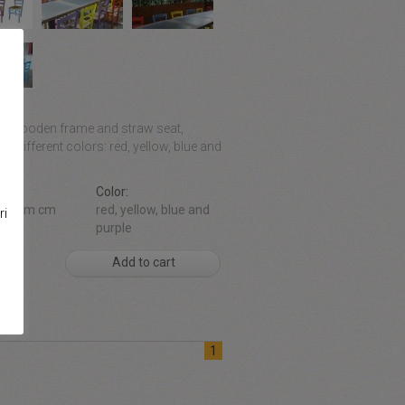
ion:
th wooden frame and straw seat,
 in different colors: red, yellow, blue and
ons:
Color:
h82 cm cm
red, yellow, blue and
ri
purple
Add to cart
1