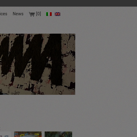
ices
News
[0]
: