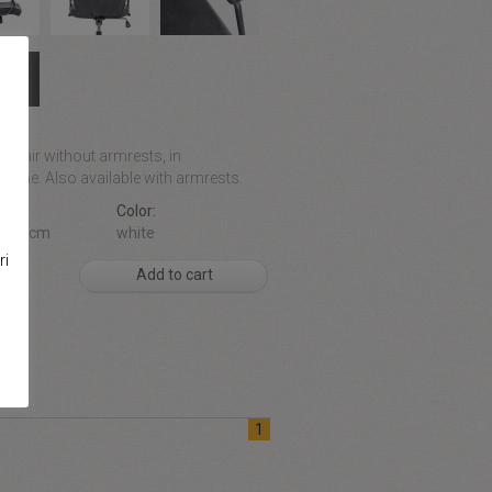
ion:
a chair without armrests, in
ylene. Also available with armrests.
ons:
Color:
X99 cm
white
ri
Add to cart
1