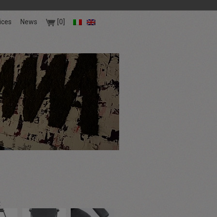
ices
News
[0]
: