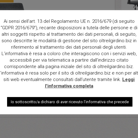
Ai sensi dell’art. 13 del Regolamento UE n. 2016/679 (di seguito
“GDPR 2016/679”), recante disposizioni a tutela delle persone e di
altri soggetti rispetto al trattamento dei dati personali, di seguito,
Descript
sono descritte le modalità di gestione del sito oltreilgirdino.biz in
trauntin
riferimento al trattamento dei dati personali degli utenti.
polyprop
L’informativa è resa a coloro che interagiscono con i servizi web,
Dimensi
accessibili per via telematica a partire dall’indirizzo citato
57,5X55
corrispondente alla pagina iniziale del sito di oltreilgiardino.biz.
’informativa è resa solo per il sito di oltreilgiardino.biz e non per alt
Qt.
siti web eventualmente consultati dall’utente tramite link.
Leggi
l'informativa completa
Io sottoscritto/a dichiaro di aver ricevuto l’informativa che precede