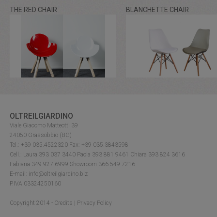
THE RED CHAIR
BLANCHETTE CHAIR
OLTREILGIARDINO
Viale Giacomo Matteotti 39
24050 Grassobbio (BG)
Tel.: +39 035.4522320 Fax: +39 035.3843598
Cell.: Laura 393 037 3440 Paola 393 881 9461 Chiara 393 824 3616
Fabiana 349 927 6999 Showroom 366 549 7216
E-mail: info@oltreilgiardino.biz
P.IVA 03324250160
Copyright 2014 -
Credits
|
Privacy Policy