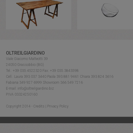
OLTREILGIARDINO
Viale Giacomo Matteotti 39
24050 Grassobbio (BG)
Tel.: +39 035.4522320 Fax: +39 035.3843598
Cell.: Laura 393 037 3440 Paola 393 881 9461 Chiara 393 824 3616
Fabiana 349 927 6999 Showroom 366 549 7216
E-mail: info@oltreilgiardino.biz
P.IVA 03324250160
Copyright 2014 -
Credits
|
Privacy Policy