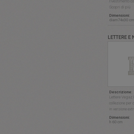
rivestimento co
Scopri di più
Dimensioni:
diam74x30 c
LETTERE E 
Descrizione:
Lettere Vegaz b
collezione pe
in versione ext
Dimensioni:
h 60 cm