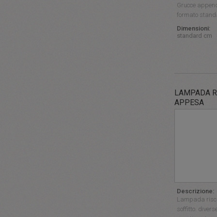
Grucce appendia
formato stand
Dimensioni:
standard cm
LAMPADA R
APPESA
Descrizione:
Lampada risca
soffitto. diver