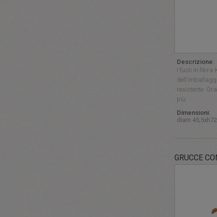
Descrizione:
I fusti in fibr
dell’imballagg
resistente. Gra
più
Dimensioni:
diam 45,5xh7
GRUCCE CO