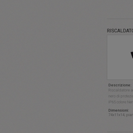
RISCALDAT
Descrizione:
Riscaldatore a 
nero di prote
IP65 colore Ner
Dimensioni:
74x11x14; pia