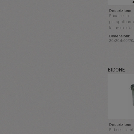
Descrizione:
Basamento in fe
per applicare 
la tavola o l’a
Dimensioni:
20x20xh60/70
BIDONE
Descrizione:
Bidone in lami