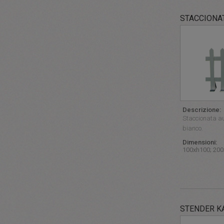
STACCIONA
Descrizione:
Staccionata au
bianco.
Dimensioni:
100xh100; 20
STENDER K