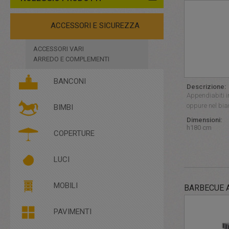
ACCESSORI E SICUREZZA
ACCESSORI VARI
ARREDO E COMPLEMENTI
BANCONI
Descrizione:
Appendiabiti in
oppure nel bia
BIMBI
Dimensioni:
h180 cm
COPERTURE
LUCI
A SOSPENSIONE
MOBILI
BARBECUE 
A TERRA/DA TAVOLO
ARREDI LIGHT
PAVIMENTI