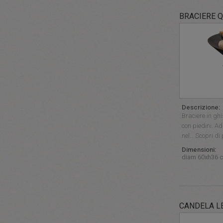
BRACIERE 
Descrizione:
Braciere in gh
con piedini. Ad
nel… Scopri di 
Dimensioni:
diam 60xh36 
CANDELA L