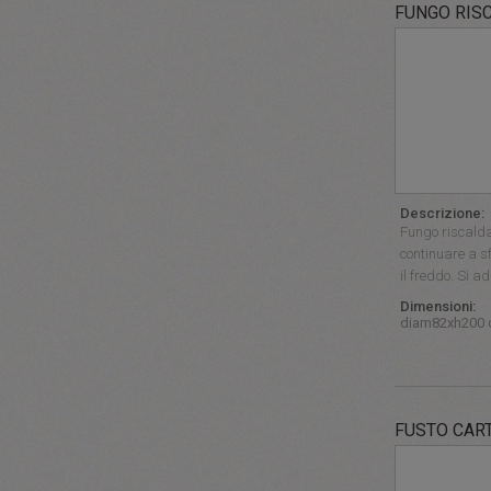
FUNGO RIS
Descrizione:
Fungo riscaldan
continuare a s
il freddo. Si a
Dimensioni:
diam82xh200
FUSTO CAR