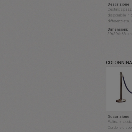
Descrizione:
Cestino spazz
disponibile in d
differenziata. P
Dimensioni:
39x39xh68 cm
COLONNINA 
Descrizione:
Palina in acci
Cordone disponi