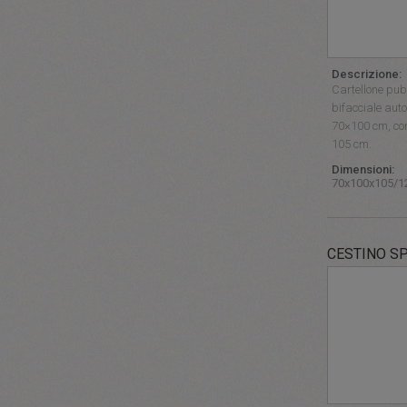
Descrizione:
Cartellone pubb
bifacciale aut
70×100 cm, con 
105 cm.
Dimensioni:
70x100x105/1
CESTINO S