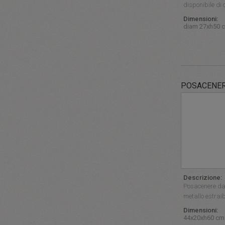
disponibile di 
Dimensioni:
diam 27xh50 
POSACENE
Descrizione:
Posacenere da t
metallo estraib
Dimensioni:
44x20xh60 cm