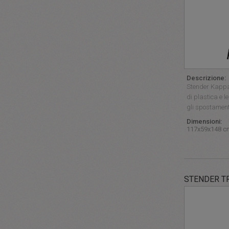
Descrizione:
Stender Kappa,
di plastica e le
gli spostament
Dimensioni:
117x59x148 c
STENDER T