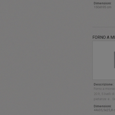
Dimensioni:
150xh95 cm
FORNO A M
Descrizione:
Forno a micro
20 lt, 5 livelli
pietanze e… Sc
Dimensioni:
44x35,5x25,8 