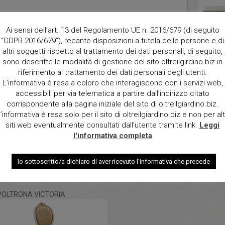
Descrizi
Ai sensi dell’art. 13 del Regolamento UE n. 2016/679 (di seguito
Comoda 
“GDPR 2016/679”), recante disposizioni a tutela delle persone e di
rivestita
altri soggetti rispetto al trattamento dei dati personali, di seguito,
faggio d
sono descritte le modalità di gestione del sito oltreilgirdino.biz in
wenge; s
riferimento al trattamento dei dati personali degli utenti.
Fanno pa
L’informativa è resa a coloro che interagiscono con i servizi web,
poltronci
accessibili per via telematica a partire dall’indirizzo citato
corrispondente alla pagina iniziale del sito di oltreilgiardino.biz.
Dimensio
’informativa è resa solo per il sito di oltreilgiardino.biz e non per alt
151x65
siti web eventualmente consultati dall’utente tramite link.
Leggi
Qt.
l'informativa completa
Io sottoscritto/a dichiaro di aver ricevuto l’informativa che precede
POLTRONA VICTORIA