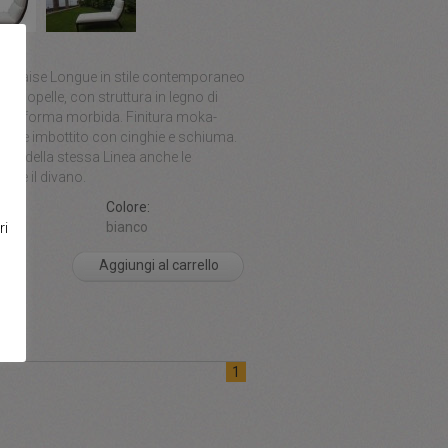
one:
chaise Longue in stile contemporaneo
 in ecopelle, con struttura in legno di
alla forma morbida. Finitura moka-
edile imbottito con cinghie e schiuma.
rte della stessa Linea anche le
ne e il divano.
ni:
Colore:
ri
 cm
bianco
Aggiungi al carrello
1