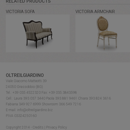
RELATED PRODUCTS
VICTORIA SOFA
VICTORIA ARMCHAIR
OLTREILGIARDINO
Viale Giacomo Matteotti 39
24050 Grassobbio (BG)
Tel.: +39 035.4522320 Fax: +39 035.3843598
Cell.: Laura 393 037 3440 Paola 393 881 9461 Chiara 393 824 3616
Fabiana 349 927 6999 Showroom 366 549 7216
E-mail: info@oltreilgiardino.biz
P.IVA 03324250160
Copyright 2014 -
Credits
|
Privacy Policy