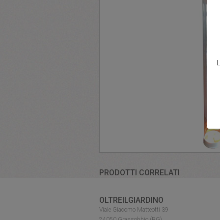
L
PRODOTTI CORRELATI
OLTREILGIARDINO
Viale Giacomo Matteotti 39
24050 Grassobbio (BG)