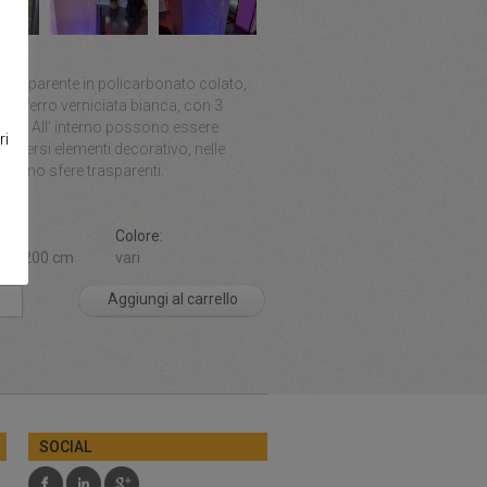
one:
 Trasparente in policarbonato colato,
 in ferro verniciata bianca, con 3
 RGB. All’ interno possono essere
ri
i diversi elementi decorativo, nelle
 sono sfere trasparenti.
ni:
Colore:
 x h 200 cm
vari
Aggiungi al carrello
SOCIAL