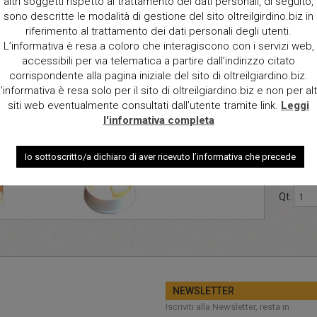
altri soggetti rispetto al trattamento dei dati personali, di seguito,
sono descritte le modalità di gestione del sito oltreilgirdino.biz in
riferimento al trattamento dei dati personali degli utenti.
Descrizi
L’informativa è resa a coloro che interagiscono con i servizi web,
Cilindro
accessibili per via telematica a partire dall’indirizzo citato
con base
corrispondente alla pagina iniziale del sito di oltreilgiardino.biz.
batterie
’informativa è resa solo per il sito di oltreilgiardino.biz e non per alt
introdott
siti web eventualmente consultati dall’utente tramite link.
Leggi
immagini
l'informativa completa
Dimensio
Io sottoscritto/a dichiaro di aver ricevuto l’informativa che precede
diam 27
Qt.
NEWSLETTER
Iscriviti alla Newsletter, resta in