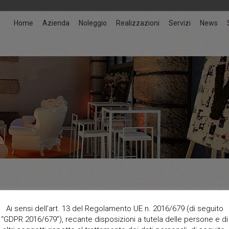
Home
Azienda
Noleggio
Realizzazioni
Servizi
News
Ai sensi dell’art. 13 del Regolamento UE n. 2016/679 (di seguito
ENTE
Ambient
“GDPR 2016/679”), recante disposizioni a tutela delle persone e di