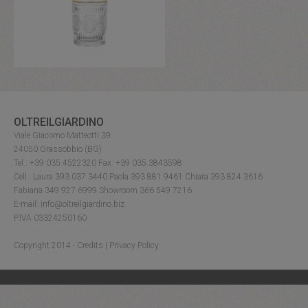
OLTREILGIARDINO
Viale Giacomo Matteotti 39
24050 Grassobbio (BG)
Tel.: +39 035.4522320 Fax: +39 035.3843598
Cell.: Laura 393 037 3440 Paola 393 881 9461 Chiara 393 824 3616
Fabiana 349 927 6999 Showroom 366 549 7216
E-mail: info@oltreilgiardino.biz
P.IVA 03324250160
Copyright 2014 -
Credits
|
Privacy Policy