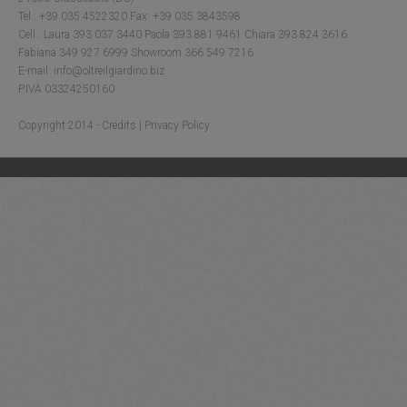
Tel.: +39 035.4522320 Fax: +39 035.3843598
Cell.: Laura 393 037 3440 Paola 393 881 9461 Chiara 393 824 3616
Fabiana 349 927 6999 Showroom 366 549 7216
E-mail: info@oltreilgiardino.biz
P.IVA 03324250160
Copyright 2014 -
Credits
|
Privacy Policy