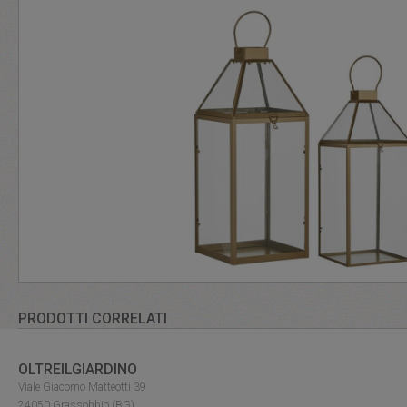
PRODOTTI CORRELATI
OLTREILGIARDINO
Viale Giacomo Matteotti 39
24050 Grassobbio (BG)