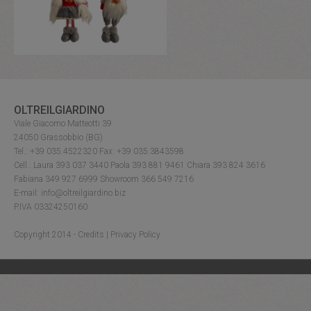
OLTREILGIARDINO
Viale Giacomo Matteotti 39
24050 Grassobbio (BG)
Tel.: +39 035.4522320 Fax: +39 035.3843598
Cell.: Laura 393 037 3440 Paola 393 881 9461 Chiara 393 824 3616
Fabiana 349 927 6999 Showroom 366 549 7216
E-mail: info@oltreilgiardino.biz
P.IVA 03324250160
Copyright 2014 -
Credits
|
Privacy Policy