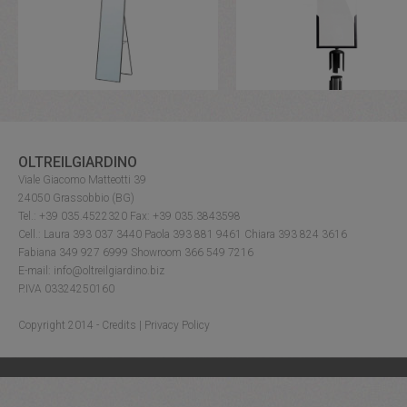
OLTREILGIARDINO
Viale Giacomo Matteotti 39
24050 Grassobbio (BG)
Tel.: +39 035.4522320 Fax: +39 035.3843598
Cell.: Laura 393 037 3440 Paola 393 881 9461 Chiara 393 824 3616
Fabiana 349 927 6999 Showroom 366 549 7216
E-mail: info@oltreilgiardino.biz
P.IVA 03324250160
Copyright 2014 -
Credits
|
Privacy Policy