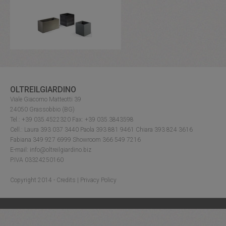
OLTREILGIARDINO
Viale Giacomo Matteotti 39
24050 Grassobbio (BG)
Tel.: +39 035.4522320 Fax: +39 035.3843598
Cell.: Laura 393 037 3440 Paola 393 881 9461 Chiara 393 824 3616
Fabiana 349 927 6999 Showroom 366 549 7216
E-mail: info@oltreilgiardino.biz
P.IVA 03324250160
Copyright 2014 -
Credits
|
Privacy Policy