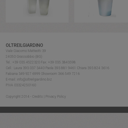
OLTREILGIARDINO
Viale Giacomo Matteotti 39
24050 Grassobbio (BG)
Tel.: +39 035.4522320 Fax: +39 035.3843598
Cell.: Laura 393 037 3440 Paola 393 881 9461 Chiara 393 824 3616
Fabiana 349 927 6999 Showroom 366 549 7216
E-mail: info@oltreilgiardino.biz
P.IVA 03324250160
Copyright 2014 -
Credits
|
Privacy Policy