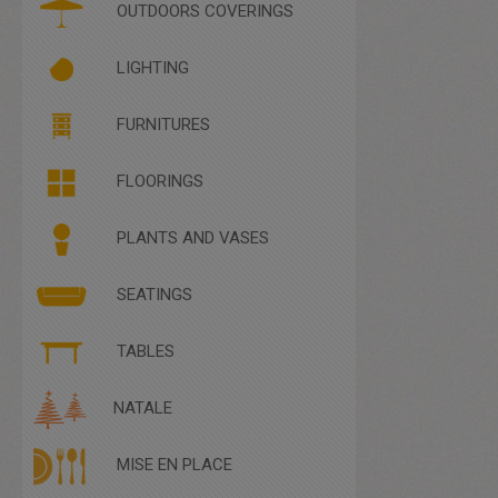
PLEXIGLASS
OUTDOORS COVERINGS
SANIFICARE E PROTEGGERE
LIGHTING
BRIGHT FURNITURES
FURNITURES
FLOOR LIGHTING
HANGING LIGHTING
FLOORINGS
PLANTS AND VASES
FOUNTAINS
SEATINGS
PLANTS
VASES
ARMCHAIRS
TABLES
BENCHES
CHAIRS
COFFEE TABLES
NATALE
COUCHES
TABLE
OTHER SEATINGS
TABLECLOTHS - CANNETTE
POUFFES
MISE EN PLACE
TABLECLOTHS - LINEN
RATTAN
TABLECLOTHS -SATIN