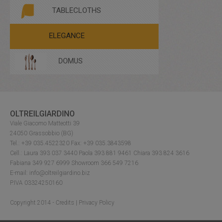
STOOLS
TALL TABLES
TABLECLOTHS
ELEGANCE
DOMUS
OLTREILGIARDINO
Viale Giacomo Matteotti 39
24050 Grassobbio (BG)
Tel.: +39 035.4522320 Fax: +39 035.3843598
Cell.: Laura 393 037 3440 Paola 393 881 9461 Chiara 393 824 3616
Fabiana 349 927 6999 Showroom 366 549 7216
E-mail: info@oltreilgiardino.biz
P.IVA 03324250160
Copyright 2014 -
Credits
|
Privacy Policy