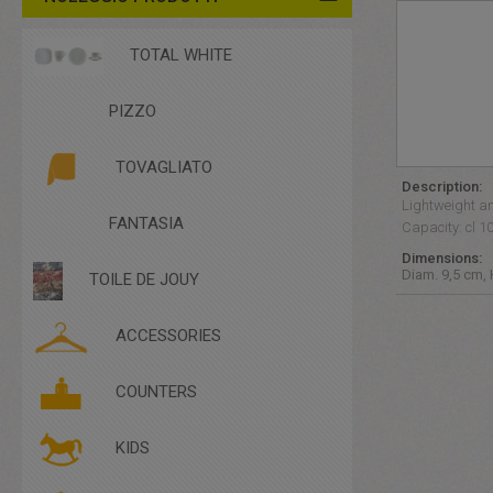
TOTAL WHITE
PIZZO
TOVAGLIATO
Description:
Lightweight an
FANTASIA
Capacity: cl 1
Dimensions:
Diam. 9,5 cm,
TOILE DE JOUY
ACCESSORIES
ACCESSORIES
COUNTERS
COMPLEMENTARY FURNITURE
CUTLERY
KIDS
DISHES
GLASSES